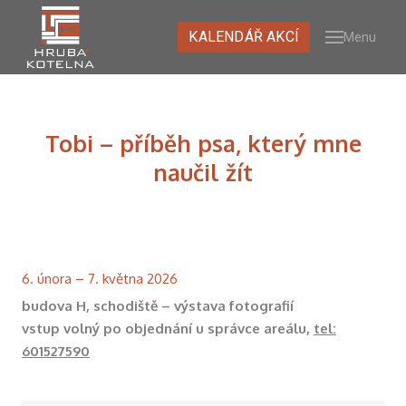
KALENDÁŘ AKCÍ
Menu
O NÁ
PRO
PRO
NÁVŠ
Tobi – příběh psa, který mne
PROH
naučil žít
UMĚL
KURZ
MÉDI
GALE
6. února – 7. května 2026
budova H, schodiště – výstava fotografií
KONT
vstup volný po objednání u správce areálu,
tel:
NEWS
601527590
K