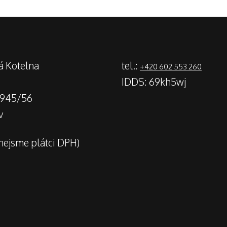
á Kotelna
tel.:
+420 602 553 260
IDDS: 69kh5wj
2945/56
v
(nejsme plátci DPH)