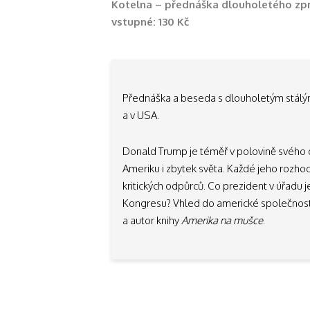
Kotelna – přednáška dlouholetého zp
vstupné: 130 Kč
Přednáška a beseda s dlouholetým stálý
a v USA.
Donald Trump je téměř v polovině svého
Ameriku i zbytek světa. Každé jeho rozho
kritických odpůrců. Co prezident v úřadu j
Kongresu? Vhled do americké společnosti 
a autor knihy
Amerika na mušce
.