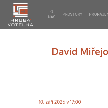
O
PROSTORY
PRONÁJE
NÁS
David Miřejo
10. září 2026 v 17:00