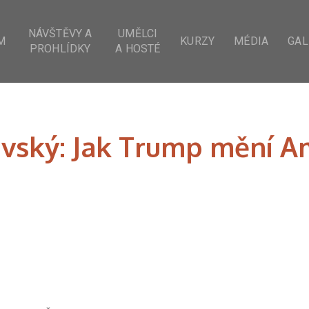
NÁVŠTĚVY A
UMĚLCI
M
KURZY
MÉDIA
GAL
PROHLÍDKY
A HOSTÉ
vský: Jak Trump mění A