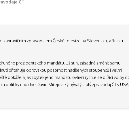
ravodaje ČT
m zahraničním zpravodajem České televize na Slovensku, v Rusku
 druhého prezidentského mandátu. Už stihl zásadně změnit samu
dnutí přitahuje obrovskou pozornost nadšených stoupenců i velmi
eště dokáže a jak zbytek jeho mandátu ovlivní rychle se blížící volby d
a politiky nabídne David Miřejovský bývalý stálý zpravodaj ČT v USA