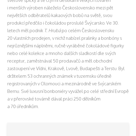
světové špičky a se čtyřmi desítkami velkých továren
i menších výroben náleželo Československo mezi pět
největších odběratelů kakaových bobů na světě, svou
produkcí předčilo i čokoládou proslulé Švýcarsko. Ve 30.
letech měl podnik
T. Hrubá
po celém Československu
20 vlastních prodejen, v nichž nabízel pralinky a bonbóny s
nejrůznějšími náplněmi, ručně vyráběné čokoládové figurky
nebo celé kolekce a mnoho dalších sladkostí dle svých
receptur, zaměstnával 50 prodavačů a měl obchodní
zastoupení ve Vídni, Krakově, Lvově, Budapešti a Terstu. Byl
držitelem 53 ochranných známek v tuzemsku úředně
registrovaných v Olomouci a mezinárodně ve švýcarském
Bernu. Své luxusní bonboniéry vyvážel po celé střední Evropě
a v přerovské továrně dával práci 250 dělníkům
a 70 úředníkům.