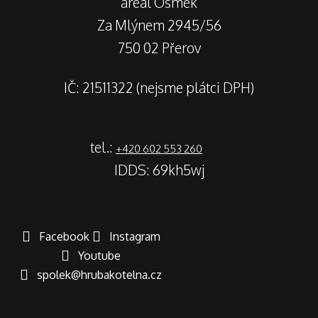
areál Osmek
Za Mlýnem 2945/56
750 02 Přerov
IČ: 21511322 (nejsme plátci DPH)
tel.:
+420 602 553 260
IDDS: 69kh5wj
Facebook
Instagram
Youtube
spolek@hrubakotelna.cz