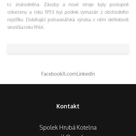
t.r. znárodněna. Zásoby a nové stroje byly postupně
odvezeny a roku 1953 byl podnik vymazán z obchodního
rejstříku. Dobíhající potravinářská výroba v něm definitivně
skončila roku 1966.
Facebook
X.com
LinkedIn
Kontakt
Spolek Hrubá Kotelna