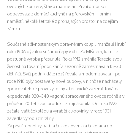
ovocných konzerv, šťáv a marmelád. První produkci
odbavovala z domácí kuchyně na přerovském Horním
náměstí, několik let také z pronajatých prostor na zdejším
zámku.
Současně s živnostenským oprávněním koupili manželé Hrubí
roku 1906 bývalou sušárnu řepy v ulici Za Mlýnem, kam se
postupně výroba přesunula. Roku 1912 změnila Terezie svou
živnost na tovární podnikání a sezonně zaměstnávala 15–30
dělníků. Svůj podnik dále rozšiřovala a modernizovala – po
roce 1918 byly postaveny nové budovy, v nichž se nacházely
zpracovatelské provozy, dílny a technické zázemí. Továrna
expedovala 320–340 vagonů zpracovaného ovoce ročně a v
průběhu 20. let svou produkci ztrojnásobila. Od roku 1922
začala vařit čokoládu a vyrábět cukrovinky, v roce 1931
zavedla výrobu zmrzliny.
Za první republiky patřila československá čokoláda do