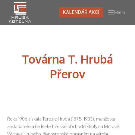
KALENDÁŘ AKCÍ
Menu
O NÁ
PRO
PRO
NÁVŠ
PROH
Továrna T. Hrubá
UMĚL
Přerov
KURZ
MÉDI
GALE
KONT
NEWS
Roku 1906 získala Terezie Hrubá (1875–1933), manželka
K
zakladatele a ředitele 1. české obchodní školy na Moravě
Václava Hrubého, živnostenské oprávnění na výrobu