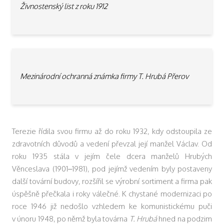
Živnostenský list z roku 1912
Mezinárodní ochranná známka firmy T. Hrubá Přerov
Terezie řídila svou firmu až do roku 1932, kdy odstoupila ze
zdravotních důvodů a vedení převzal její manžel Václav. Od
roku 1935 stála v jejím čele dcera manželů Hrubých
Věnceslava (1901–1981), pod jejímž vedením byly postaveny
další tovární budovy, rozšířil se výrobní sortiment a firma pak
úspěšně přečkala i roky válečné. K chystané modernizaci po
roce 1946 již nedošlo vzhledem ke komunistickému puči
v únoru 1948, po němž byla továrna
T. Hrubá
hned na podzim