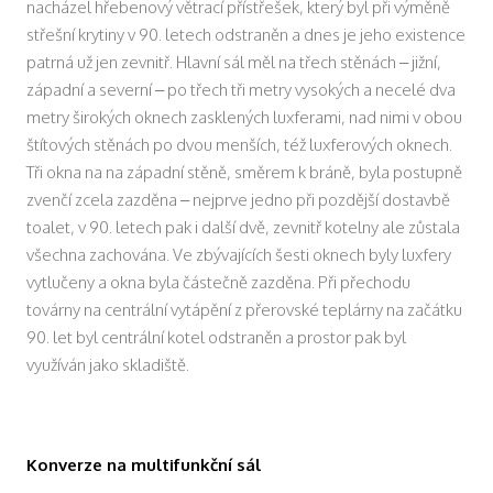
nacházel hřebenový větrací přístřešek, který byl při výměně
střešní krytiny v 90. letech odstraněn a dnes je jeho existence
patrná už jen zevnitř. Hlavní sál měl na třech stěnách – jižní,
západní a severní – po třech tři metry vysokých a necelé dva
metry širokých oknech zasklených luxferami, nad nimi v obou
štítových stěnách po dvou menších, též luxferových oknech.
Tři okna na na západní stěně, směrem k bráně, byla postupně
zvenčí zcela zazděna – nejprve jedno při pozdější dostavbě
toalet, v 90. letech pak i další dvě, zevnitř kotelny ale zůstala
všechna zachována. Ve zbývajících šesti oknech byly luxfery
vytlučeny a okna byla částečně zazděna. Při přechodu
továrny na centrální vytápění z přerovské teplárny na začátku
90. let byl centrální kotel odstraněn a prostor pak byl
využíván jako skladiště.
Konverze na multifunkční sál