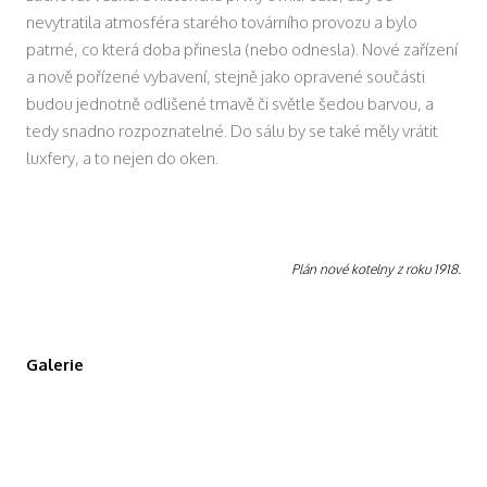
nevytratila atmosféra starého továrního provozu a bylo
patrné, co která doba přinesla (nebo odnesla). Nové zařízení
a nově pořízené vybavení, stejně jako opravené součásti
budou jednotně odlišené tmavě či světle šedou barvou, a
tedy snadno rozpoznatelné. Do sálu by se také měly vrátit
luxfery, a to nejen do oken.
Plán nové kotelny z roku 1918.
Továrna na kulturní dobroty, koncert Lenky
Galerie
Dusilové – březen 2026.
Mobilní pódium – březen 2026.
Mobilní pódium – březen 2026.
Hlediště – březen 2026.
Improvizovaný bar – březen 2026.
Větrací šachta se skleněným poklopem – březen
Výměnička tepla – březen 2026.
Nová betonová podlaha – březen 2026.
2026.