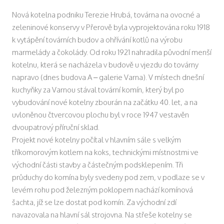
Nová kotelna podniku Terezie Hrubá, továrna na ovocné a
zeleninové konservy v Přerově byla vyprojektována roku 1918
k vytápění továrních budov a ohřívání kotlů na výrobu
marmelády a čokolády. Od roku 1921 nahradila původní menší
kotelnu, která se nacházela v budově u vjezdu do továrny
napravo (dnes budova A – galerie Varna). V místech dnešní
kuchyňky za Varnou stával tovární komín, který byl po
vybudování nové kotelny zbourán na začátku 40. let, a na
uvloněnou čtvercovou plochu byl v roce 1947 vestavěn
dvoupatrový příruční sklad.
Projekt nové kotelny počítal v hlavním sále s velkým
tříkomorovým kotlem na koks, technickými místnostmi ve
východní části stavby a částečným podsklepením. Tři
průduchy do komína byly svedeny pod zem, v podlaze se v
levém rohu pod železným poklopem nachází komínová
šachta, jíž se lze dostat pod komín. Za východní zdí
navazovala na hlavní sál strojovna. Na střeše kotelny se