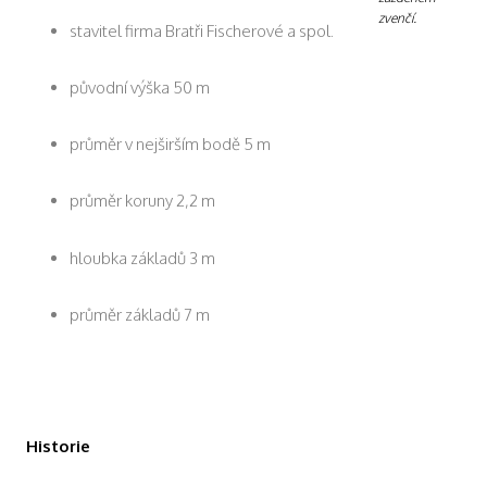
zvenčí.
stavitel firma Bratři Fischerové a spol.
původní výška 50 m
průměr v nejširším bodě 5 m
průměr koruny 2,2 m
hloubka základů 3 m
průměr základů 7 m
Historie