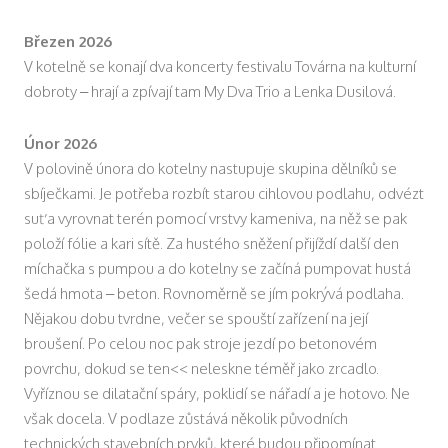
Březen 2026
V kotelně se konají dva koncerty festivalu Továrna na kulturní
dobroty – hrají a zpívají tam My Dva Trio a Lenka Dusilová.
Únor 2026
V polovině února do kotelny nastupuje skupina dělníků se
sbíječkami. Je potřeba rozbít starou cihlovou podlahu, odvézt
suť a vyrovnat terén pomocí vrstvy kameniva, na něž se pak
položí fólie a kari sítě. Za hustého sněžení přijíždí další den
míchačka s pumpou a do kotelny se začíná pumpovat hustá
šedá hmota – beton. Rovnoměrně se jím pokrývá podlaha.
Nějakou dobu tvrdne, večer se spouští zařízení na její
broušení. Po celou noc pak stroje jezdí po betonovém
povrchu, dokud se ten<< neleskne téměř jako zrcadlo.
Vyříznou se dilatační spáry, poklidí se nářadí a je hotovo. Ne
však docela. V podlaze zůstává několik původních
technických stavebních prvků, které budou připomínat