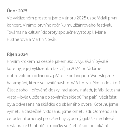
Únor 2025
Ve vyklizeném prostoru jsme v únoru 2025 uspořádali první
koncert. V rámci prvního ročníku multižánrového festivalu
Továrna na kulturní dobroty společně vystoupili Marie
Puttnerová a Martin Novák.
Říjen 2024
Prvním krokem na cestě k jakémukoliv využívání bývalé
kotelny je její vyklizení, a tak v říjnu 2024 pořádáme
dobrovolnou rodinnou a přátelskou brigádu. Vynesli jsme
harampádí, které se uvnitř nashromáždilo za několik destiletí.
Část z toho – dřevěné desky, radiátory, nářadí, jeřáb, železná
vrata – byla uložena do továrních sklepů "na pak", větší část
byla odvezena na skládku do sběrného dvora. Kotelnu jsme
vymetli a částečně, v dosahu, jsme ometli zdi. Odměnou za
celodenní práci byl pro všechny výborný guláš z nedaleké
restaurace U Labutě a trubičky se šlehačkou od lokální