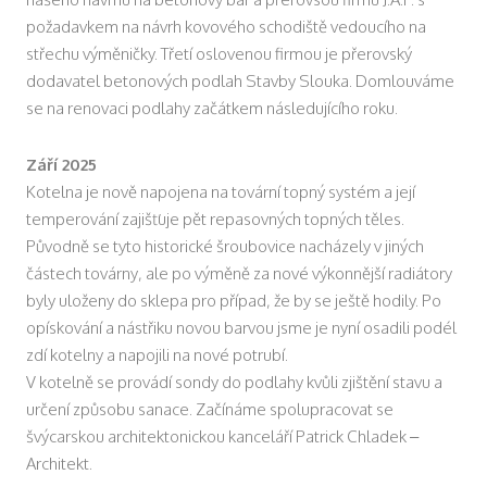
požadavkem na návrh kovového schodiště vedoucího na
střechu výměničky. Třetí oslovenou firmou je přerovský
dodavatel betonových podlah Stavby Slouka. Domlouváme
se na renovaci podlahy začátkem následujícího roku.
Září 2025
Kotelna je nově napojena na tovární topný systém a její
temperování zajišťuje pět repasovných topných těles.
Původně se tyto historické šroubovice nacházely v jiných
částech továrny, ale po výměně za nové výkonnější radiátory
byly uloženy do sklepa pro případ, že by se ještě hodily. Po
opískování a nástřiku novou barvou jsme je nyní osadili podél
zdí kotelny a napojili na nové potrubí.
V kotelně se provádí sondy do podlahy kvůli zjištění stavu a
určení způsobu sanace. Začínáme spolupracovat se
švýcarskou architektonickou kanceláří Patrick Chladek –
Architekt.