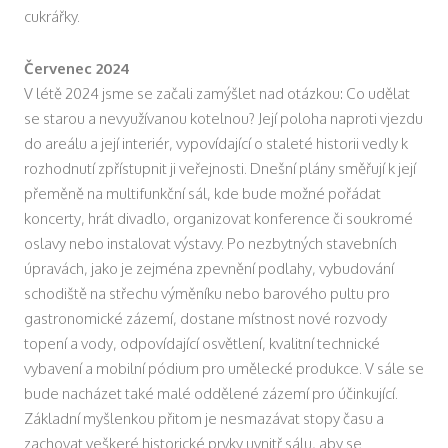
cukrářky.
Červenec 2024
V létě 2024 jsme se začali zamýšlet nad otázkou: Co udělat
se starou a nevyužívanou kotelnou? Její poloha naproti vjezdu
do areálu a její interiér, vypovídající o staleté historii vedly k
rozhodnutí zpřístupnit ji veřejnosti. Dnešní plány směřují k její
přeměně na multifunkční sál, kde bude možné pořádat
koncerty, hrát divadlo, organizovat konference či soukromé
oslavy nebo instalovat výstavy. Po nezbytných stavebních
úpravách, jako je zejména zpevnění podlahy, vybudování
schodiště na střechu výměníku nebo barového pultu pro
gastronomické zázemí, dostane místnost nové rozvody
topení a vody, odpovídající osvětlení, kvalitní technické
vybavení a mobilní pódium pro umělecké produkce. V sále se
bude nacházet také malé oddělené zázemí pro účinkující.
Základní myšlenkou přitom je nesmazávat stopy času a
zachovat veškeré historické prvky uvnitř sálu, aby se