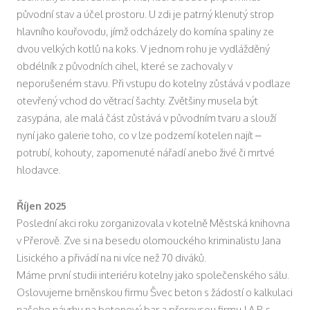
původní stav a účel prostoru. U zdi je patrný klenutý strop
hlavního kouřovodu, jímž odcházely do komína spaliny ze
dvou velkých kotlů na koks. V jednom rohu je vydlážděný
obdélník z původních cihel, které se zachovaly v
neporušeném stavu. Při vstupu do kotelny zůstává v podlaze
otevřený vchod do větrací šachty. Zvětšiny musela být
zasypána, ale malá část zůstává v původním tvaru a slouží
nyní jako galerie toho, co v lze podzemí kotelen najít –
potrubí, kohouty, zapomenuté nářadí anebo živé či mrtvé
hlodavce.
Říjen 2025
Poslední akci roku zorganizovala v kotelně Městská knihovna
v Přerově. Zve si na besedu olomouckého kriminalistu Jana
Lisického a přivádí na ni více než 70 diváků.
Máme první studii interiéru kotelny jako společenského sálu.
Oslovujeme brněnskou firmu Švec beton s žádostí o kalkulaci
našeho návrhu na betonový bar a přerovsou firmu J.A.P. s