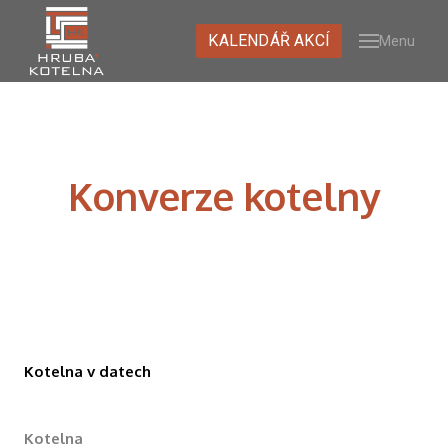
KALENDÁŘ AKCÍ
Menu
O NÁ
PRO
PRO
NÁVŠ
PROH
Konverze kotelny
UMĚL
KURZ
MÉDI
GALE
KONT
Kotelna v datech
NEWS
K
Kotelna