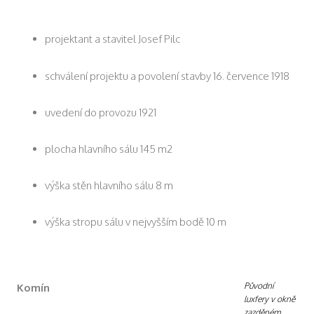
projektant a stavitel Josef Pilc
schválení projektu a povolení stavby 16. července 1918
uvedení do provozu 1921
plocha hlavního sálu 145 m2
výška stěn hlavního sálu 8 m
výška stropu sálu v nejvyšším bodě 10 m
Původní
Komín
luxfery v okně
zazděném