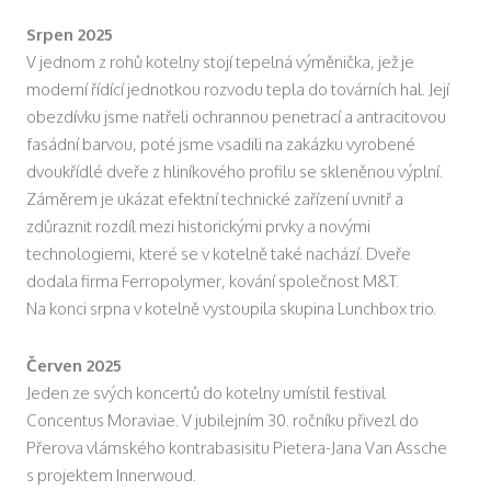
Srpen 2025
V jednom z rohů kotelny stojí tepelná výměnička, jež je
moderní řídící jednotkou rozvodu tepla do továrních hal. Její
obezdívku jsme natřeli ochrannou penetrací a antracitovou
fasádní barvou, poté jsme vsadili na zakázku vyrobené
dvoukřídlé dveře z hliníkového profilu se skleněnou výplní.
Záměrem je ukázat efektní technické zařízení uvnitř a
zdůraznit rozdíl mezi historickými prvky a novými
technologiemi, které se v kotelně také nachází. Dveře
dodala firma Ferropolymer, kování společnost M&T.
Na konci srpna v kotelně vystoupila skupina Lunchbox trio.
Červen 2025
Jeden ze svých koncertů do kotelny umístil festival
Concentus Moraviae. V jubilejním 30. ročníku přivezl do
Přerova vlámského kontrabasisitu Pietera-Jana Van Assche
s projektem Innerwoud.